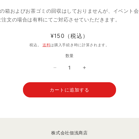
当の箱およびお茶ゴミの回収はしておりませんが、イベント
ご注文の場合は有料にてご対応させていただきます。
通
¥150（税込）
常
税込。
送料
は購入手続き時に計算されます。
価
数量
格
伊
伊
藤
藤
園
園
カートに追加する
の
の
お
お
茶
茶
(ペ
(ペ
ッ
ッ
ト
ト
株式会社佃浅商店
ボ
ボ