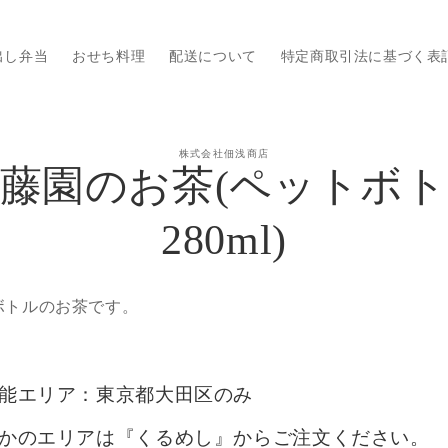
出し弁当
おせち料理
配送について
特定商取引法に基づく表
情報
株式会社佃浅商店
キッ
藤園のお茶(ペットボ
280ml)
ボトルのお茶です。
能エリア：東京都大田区のみ
かのエリアは『くるめし』からご注文ください。