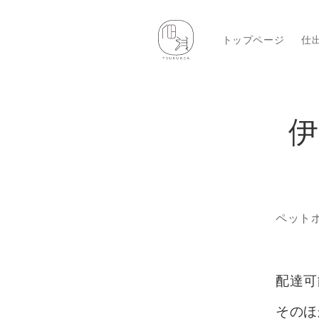
コンテン
ツに進む
トップページ
仕
商品
にス
伊
プ
ペット
配達可
そのほ